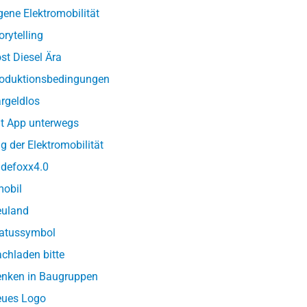
gene Elektromobilität
orytelling
st Diesel Ära
oduktionsbedingungen
rgeldlos
t App unterwegs
g der Elektromobilität
defoxx4.0
obil
uland
atussymbol
chladen bitte
nken in Baugruppen
ues Logo