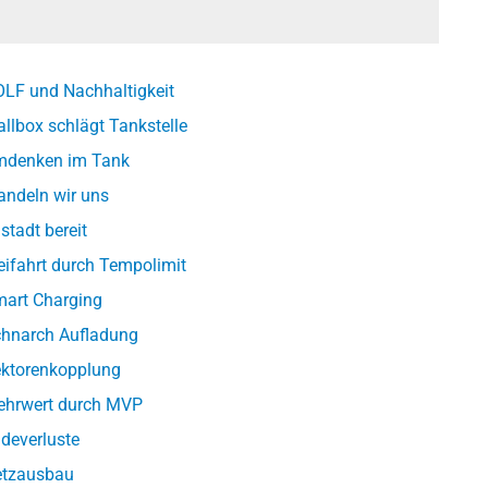
LF und Nachhaltigkeit
llbox schlägt Tankstelle
denken im Tank
ndeln wir uns
lstadt bereit
eifahrt durch Tempolimit
art Charging
hnarch Aufladung
ktorenkopplung
hrwert durch MVP
deverluste
tzausbau