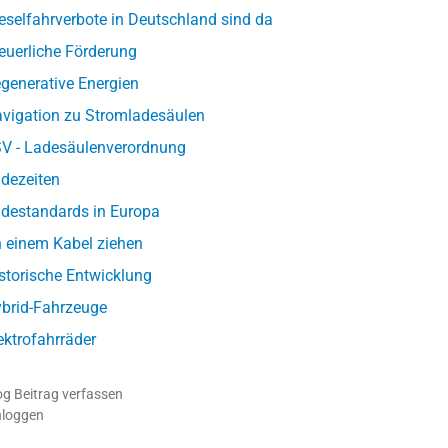
eselfahrverbote in Deutschland sind da
euerliche Förderung
generative Energien
vigation zu Stromladesäulen
V - Ladesäulenverordnung
dezeiten
destandards in Europa
 einem Kabel ziehen
storische Entwicklung
brid-Fahrzeuge
ektrofahrräder
og Beitrag verfassen
nloggen