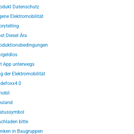
odukt Datenschutz
gene Elektromobilität
orytelling
st Diesel Ära
oduktionsbedingungen
rgeldlos
t App unterwegs
g der Elektromobilität
defoxx4.0
obil
uland
atussymbol
chladen bitte
nken in Baugruppen