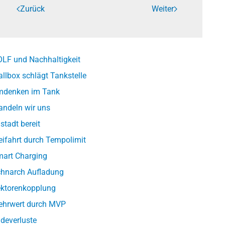
Zurück
Weiter
LF und Nachhaltigkeit
llbox schlägt Tankstelle
denken im Tank
ndeln wir uns
lstadt bereit
eifahrt durch Tempolimit
art Charging
hnarch Aufladung
ktorenkopplung
hrwert durch MVP
deverluste