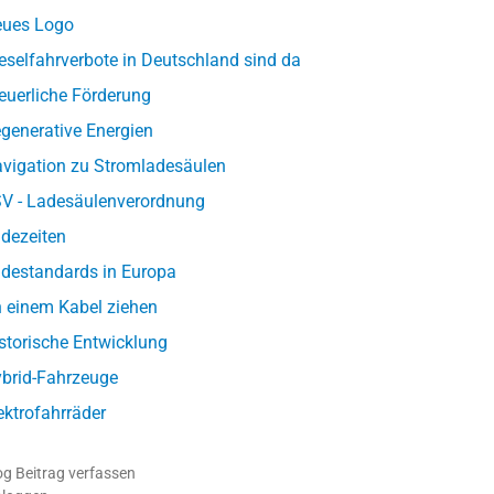
ues Logo
eselfahrverbote in Deutschland sind da
euerliche Förderung
generative Energien
vigation zu Stromladesäulen
V - Ladesäulenverordnung
dezeiten
destandards in Europa
 einem Kabel ziehen
storische Entwicklung
brid-Fahrzeuge
ektrofahrräder
og Beitrag verfassen